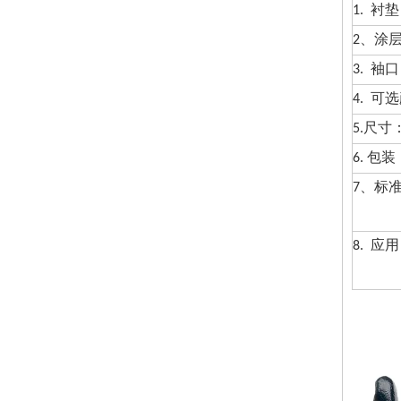
1. 衬
2、涂
3. 袖
4. 可
5.尺寸
6. 包
7、标
8. 应