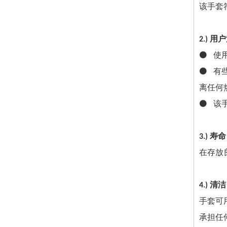
该手套符
2.) 
⚫ 使
⚫ 有
离任何
⚫ 该
3.) 寿命
在存放
4.) 清洁
手套可
承担任