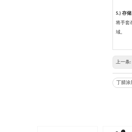
5.) 存储
将手套
域。
上一条
丁腈涂