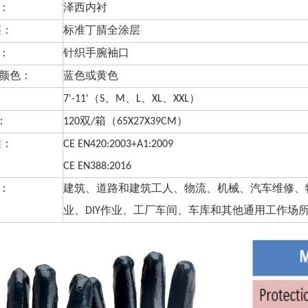
垫：
泽西内衬
层：
标准丁腈全涂层
口：
针织手腕袖口
选颜色：
蓝色或黄色
：
7'-11'（S、M、L、XL、XXL）
装：
120双/箱（65X27X39CM）
准：
CE EN420:2003+A1:2009
CE EN388:2016
用：
建筑、道路和建筑工人、物流、机械、汽车维修、
业、DIY作业、工厂车间、车库和其他通用工作场