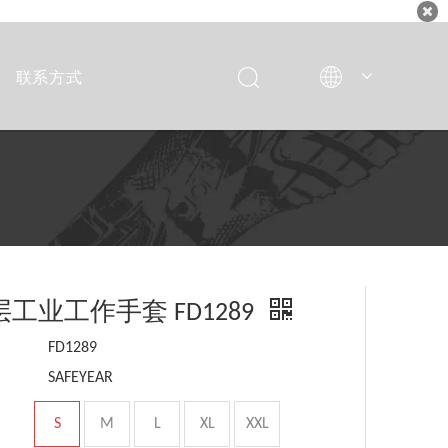
联系方式
Italiano
Deutsch
Español
Français
English
工业工作手套 FD1289
FD1289
SAFEYEAR
S
M
L
XL
XXL