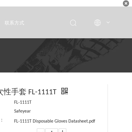
联系方式
Italiano
Deutsch
Español
Français
English
手套 FL-1111T
FL-1111T
Safeyear
：
FL-1111T Disposable Gloves Datasheet.pdf