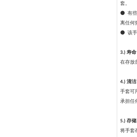
套。
⚫ 有
离任何
⚫ 该
3.) 寿命
在存放
4.) 清洁
手套可
承担任
5.) 存储
将手套