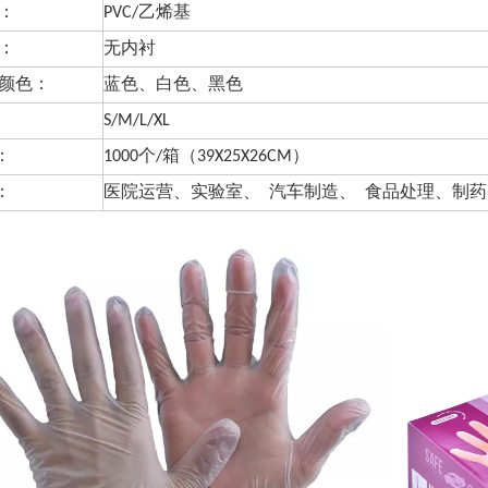
料：
PVC/乙烯基
垫：
无内衬
选颜色：
蓝色、白色、黑色
：
S/M/L/XL
装：
1000个/箱（39X25X26CM）
：
医院运营、实验室、 汽车制造、 食品处理、制