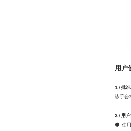
用户
1.) 
该手套符
2.) 
⚫ 使