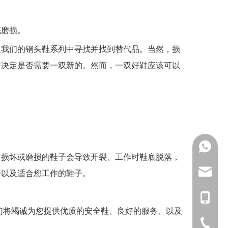
底磨损。
从我们的钢头鞋系列中寻找并找到替代品。当然，损
并决定是否需要一双新的。然而，一双好鞋应该可以
WhatsAp
。损坏或磨损的鞋子会导致开裂、工作时鞋底脱落，
langfeng
子以及适合您工作的鞋子。
181 1626
们将竭诚为您提供优质的安全鞋、良好的服务、以及
021-5212