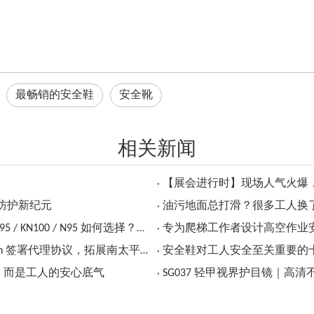
最畅销的安全鞋
安全靴
相关新闻
【展会进行时】现场人气火爆
防护新纪元
油污地面总打滑？很多工人换了 
EN149、GB2626、NIOSH 标准对照：FFP2 / FFP3 / KN95 / KN100 / N95 如何选择？（工业呼吸防护选型指南）
2025秋季广交会 | SAFETOE安全鞋与斐济 Pumps Tech 签署代理协议，拓展南太平洋市场
安全鞋对工人安全至关重要的
是装备，而是工人的安心底气
SG037 轻甲视界护目镜｜高