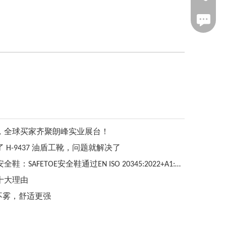
传真：021-
，全球买家齐聚朗峰实业展台！
H-9437 油盾工靴，问题就解决了
专为爬梯工作者设计高空作业安全鞋：SAFETOE安全鞋通过EN ISO 20345:2022+A1:2024 LG认证
十大理由
清不雾，舒适更强