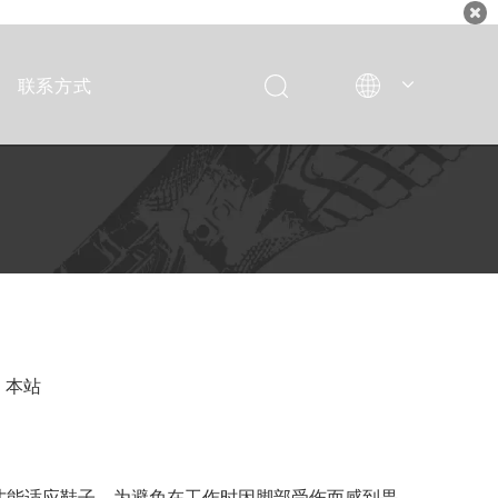
联系方式
Italiano
Deutsch
Español
Français
English
：
本站