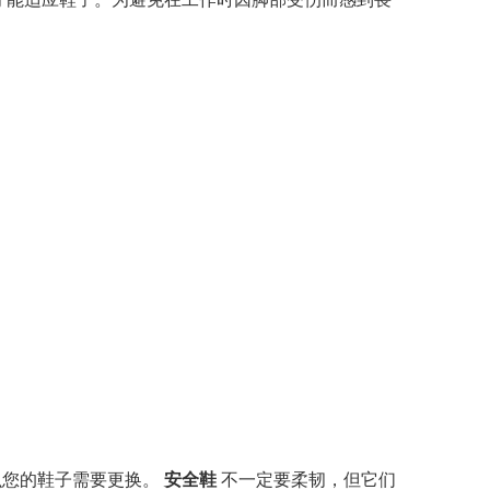
才能适应鞋子。为避免在工作时因脚部受伤而感到畏
。
么您的鞋子需要更换。
安全鞋
不一定要柔韧，但它们