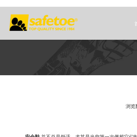
浏览
["facebook","twitter","line","wechat","linkedin","pintere