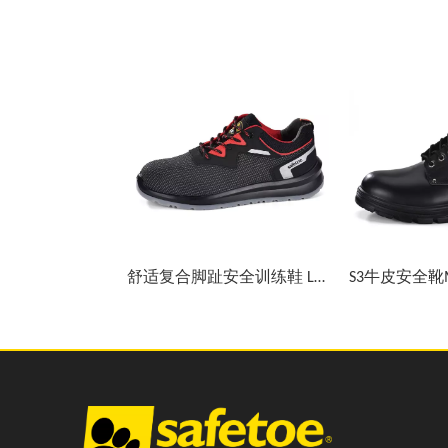
舒适复合脚趾安全训练鞋 L-7512
S3牛皮安全靴M